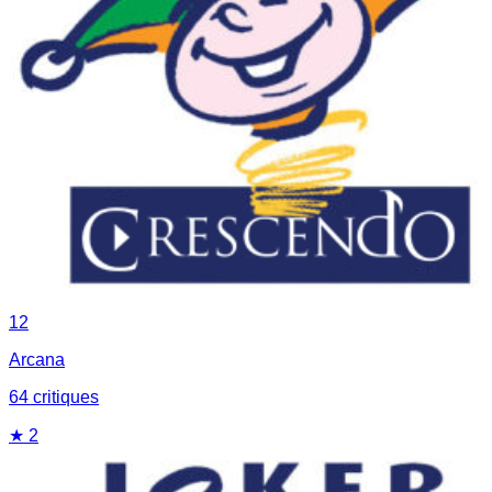
12
Arcana
64
critique
s
★
2