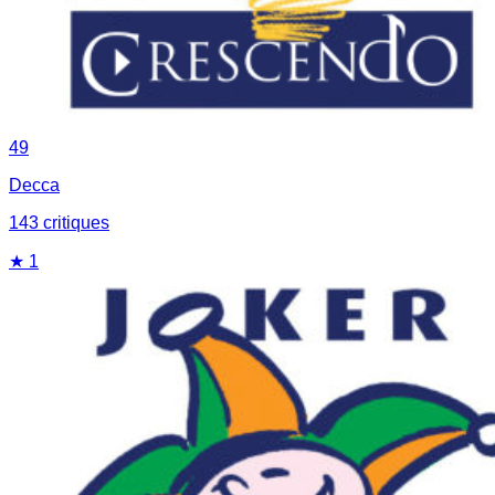
49
Decca
143
critique
s
★
1