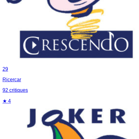
29
Ricercar
92
critique
s
★
4