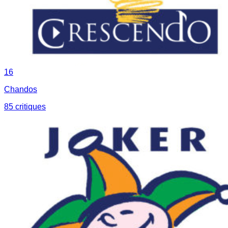
16
Chandos
85
critique
s