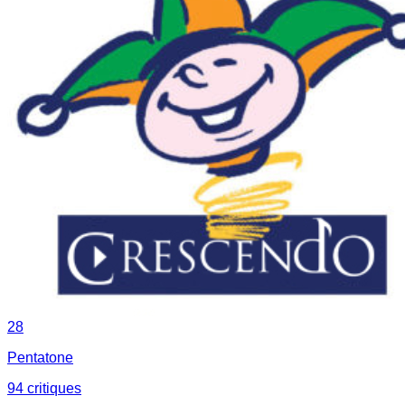
28
Pentatone
94
critique
s