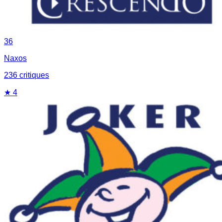
36
Naxos
236
critique
s
★
4