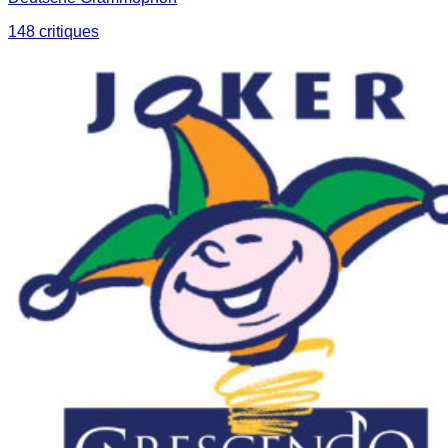
148
critique
s