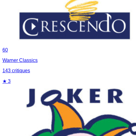
60
Warner Classics
143
critique
s
★
3