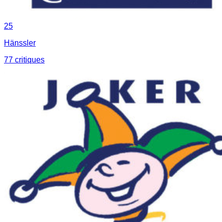
25
Hänssler
77
critique
s