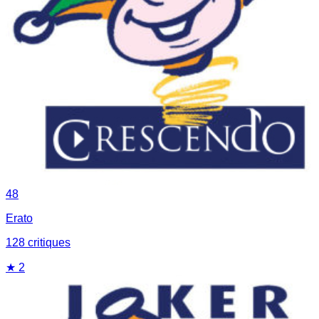
48
Erato
128
critique
s
★
2