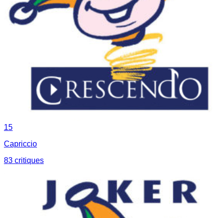
15
Capriccio
83
critique
s