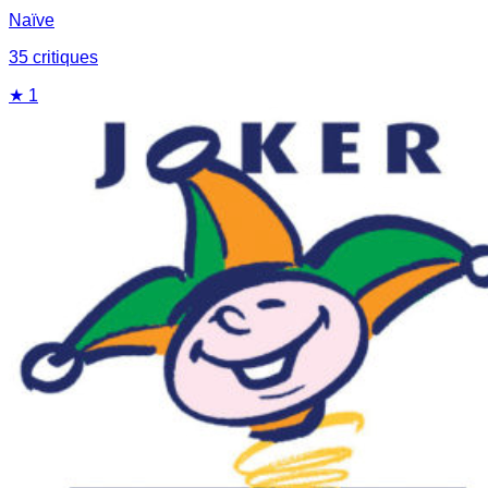
Naïve
35
critique
s
★
1