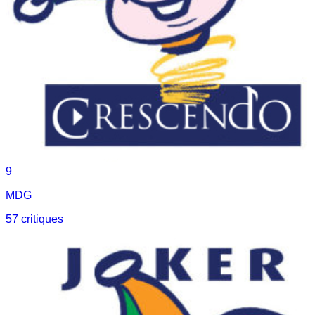
9
MDG
57
critique
s