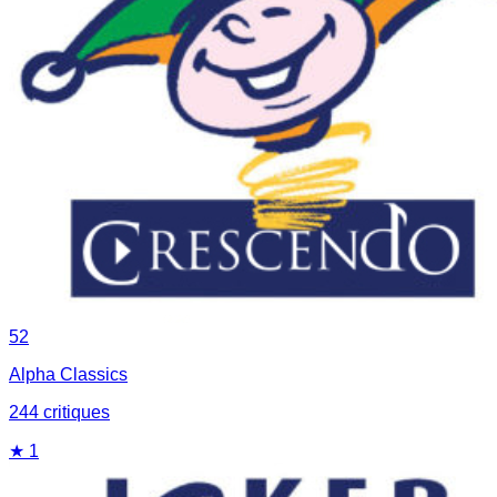
52
Alpha Classics
244
critique
s
★
1