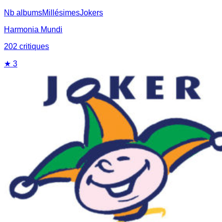
Nb albums
Millésimes
Jokers
Harmonia Mundi
202
critique
s
★
3