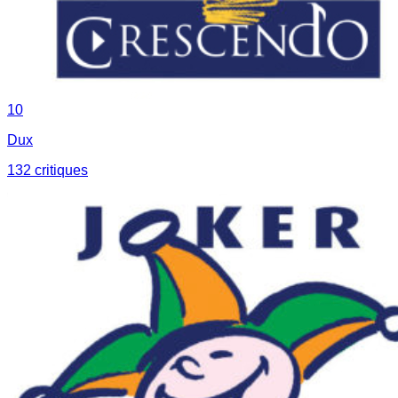
10
Dux
132
critique
s