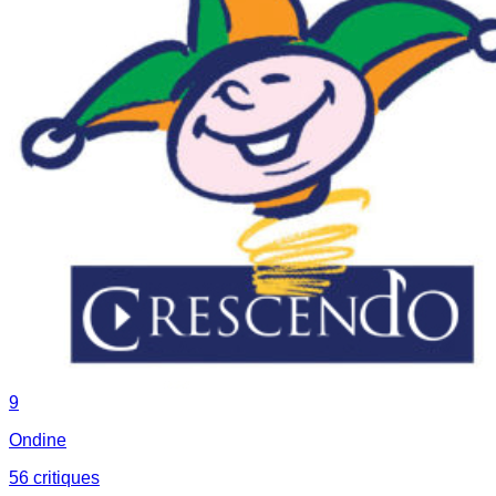
9
Ondine
56
critique
s