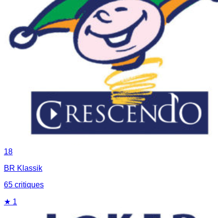
18
BR Klassik
65
critique
s
★
1