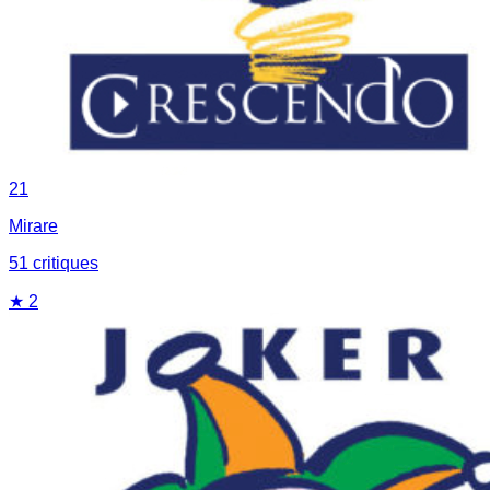
21
Mirare
51
critique
s
★
2