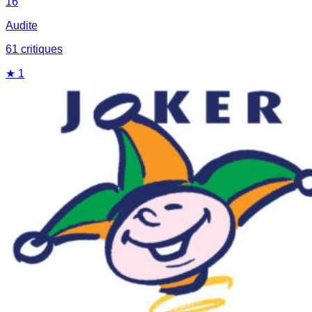
16
Audite
61
critique
s
★
1