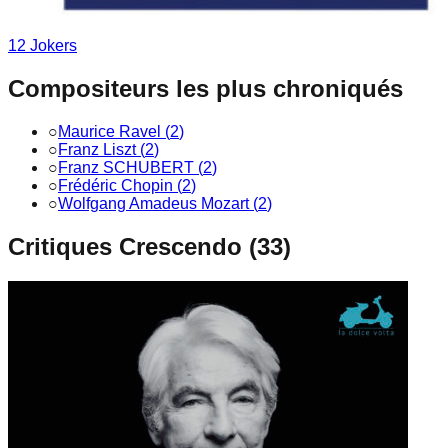
12
Joker
s
Compositeurs les plus chroniqués
○
Maurice Ravel
(
2
)
○
Franz Liszt
(
2
)
○
Franz SCHUBERT
(
2
)
○
Frédéric Chopin
(
2
)
○
Wolfgang Amadeus Mozart
(
2
)
Critiques Crescendo (
33
)