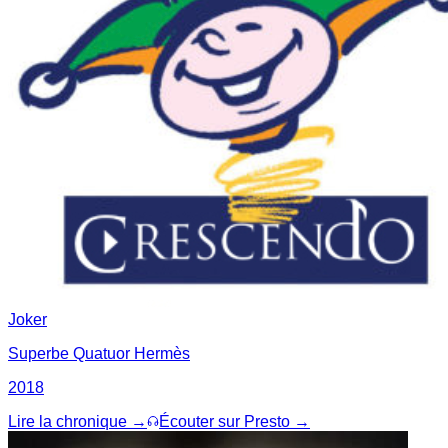
Joker
Superbe Quatuor Hermès
2018
Lire la chronique →
Écouter sur Presto →