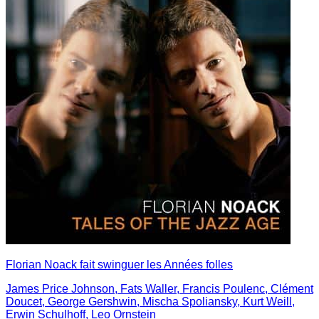
Florian Noack fait swinguer les Années folles
James Price Johnson, Fats Waller, Francis Poulenc, Clément
Doucet, George Gershwin, Mischa Spoliansky, Kurt Weill,
Erwin Schulhoff, Leo Ornstein