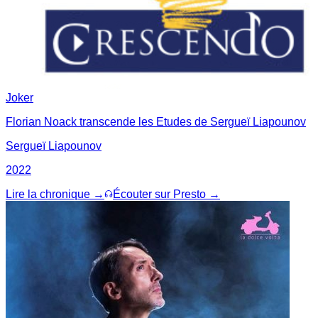
Joker
Florian Noack transcende les Etudes de Sergueï Liapounov
Sergueï Liapounov
2022
Lire la chronique →
Écouter sur Presto →