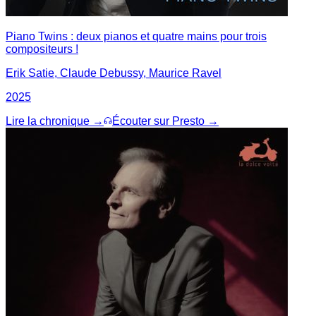
Piano Twins : deux pianos et quatre mains pour trois
compositeurs !
Erik Satie, Claude Debussy, Maurice Ravel
2025
Lire la chronique →
Écouter sur Presto →