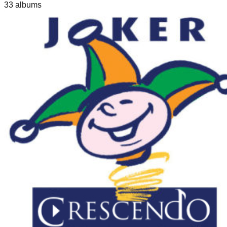
33
album
s