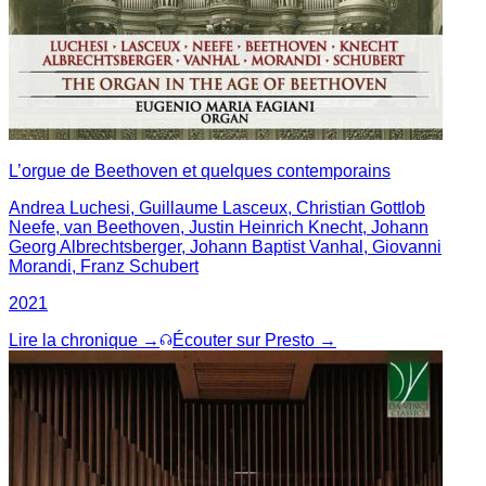
L’orgue de Beethoven et quelques contemporains
Andrea Luchesi, Guillaume Lasceux, Christian Gottlob
Neefe, van Beethoven, Justin Heinrich Knecht, Johann
Georg Albrechtsberger, Johann Baptist Vanhal, Giovanni
Morandi, Franz Schubert
2021
Lire la chronique →
Écouter sur Presto →