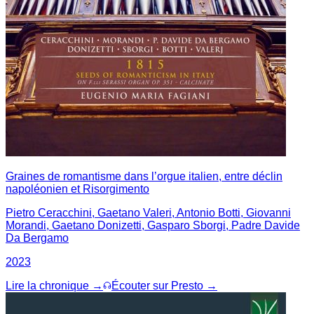
Graines de romantisme dans l’orgue italien, entre déclin
napoléonien et Risorgimento
Pietro Ceracchini, Gaetano Valeri, Antonio Botti, Giovanni
Morandi, Gaetano Donizetti, Gasparo Sborgi, Padre Davide
Da Bergamo
2023
Lire la chronique →
Écouter sur Presto →