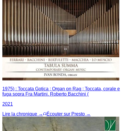
1975) : Toccata Gotica ; Organ on Rag ; Toccata, corale e
fuga sopra Fra Martini. Roberto Bacchini (
2021
Lire la chronique →
Écouter sur Presto →