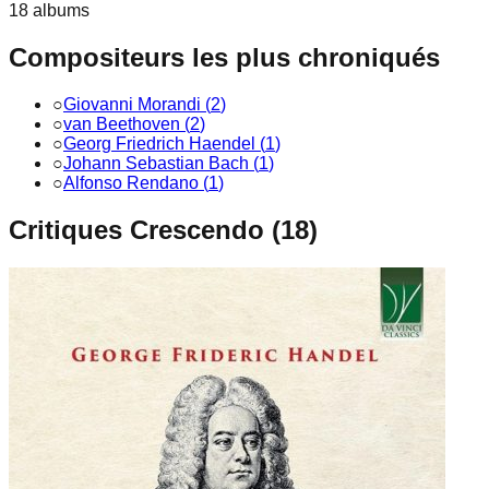
18
album
s
Compositeurs les plus chroniqués
○
Giovanni Morandi
(
2
)
○
van Beethoven
(
2
)
○
Georg Friedrich Haendel
(
1
)
○
Johann Sebastian Bach
(
1
)
○
Alfonso Rendano
(
1
)
Critiques Crescendo (
18
)