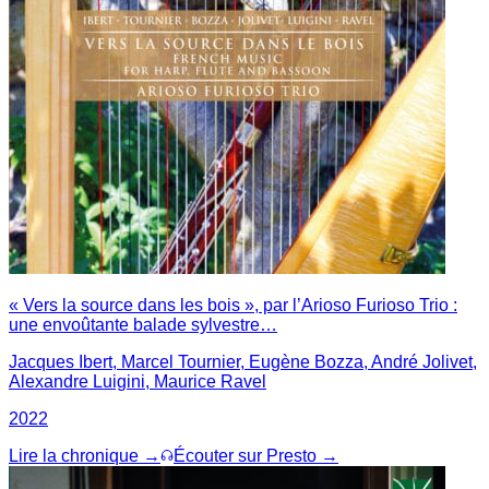
« Vers la source dans les bois », par l’Arioso Furioso Trio :
une envoûtante balade sylvestre…
Jacques Ibert, Marcel Tournier, Eugène Bozza, André Jolivet,
Alexandre Luigini, Maurice Ravel
2022
Lire la chronique →
Écouter sur Presto →