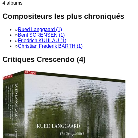
4
album
s
Compositeurs les plus chroniqués
○
Rued Langgaard
(
1
)
○
Bent SORENSEN
(
1
)
○
Friedrich KUHLAU
(
1
)
○
Christian Frederik BARTH
(
1
)
Critiques Crescendo (
4
)