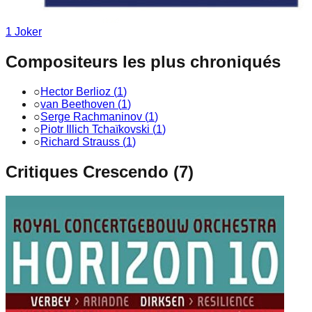
1
Joker
Compositeurs les plus chroniqués
○
Hector Berlioz
(
1
)
○
van Beethoven
(
1
)
○
Serge Rachmaninov
(
1
)
○
Piotr Illich Tchaïkovski
(
1
)
○
Richard Strauss
(
1
)
Critiques Crescendo (
7
)