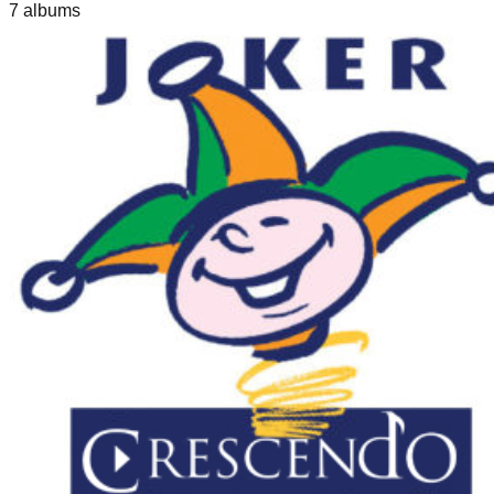
7
album
s