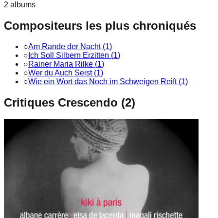
2
album
s
Compositeurs les plus chroniqués
○
Am Rande der Nacht
(
1
)
○
Ich Soll Silbern Erzitten
(
1
)
○
Rainer Maria Rilke
(
1
)
○
Wer du Auch Seist
(
1
)
○
Wie ein Wort das Noch im Schweigen Reift
(
1
)
Critiques Crescendo (
2
)