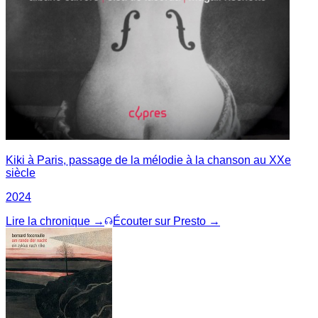
Kiki à Paris, passage de la mélodie à la chanson au XXe
siècle
2024
Lire la chronique →
Écouter sur Presto →