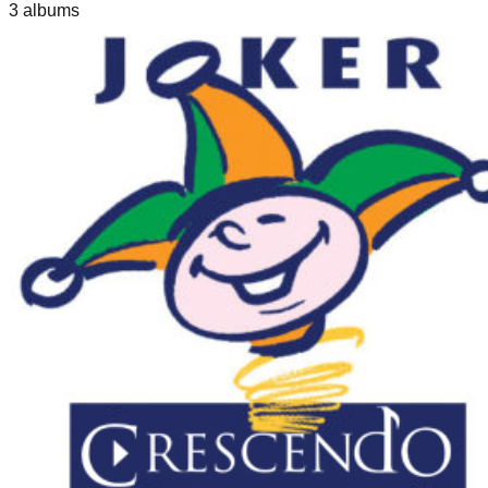
3
album
s