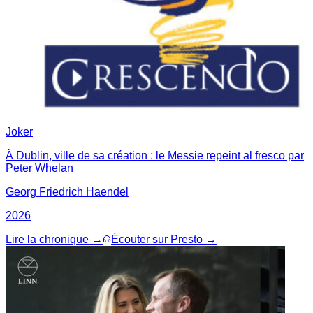
Joker
À Dublin, ville de sa création : le Messie repeint al fresco par
Peter Whelan
Georg Friedrich Haendel
2026
Lire la chronique →
Écouter sur Presto →