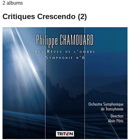
2
album
s
Critiques Crescendo (
2
)