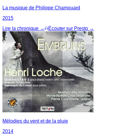
La musique de Philippe Chamouard
2015
Lire la chronique →
Écouter sur Presto →
Mélodies du vent et de la pluie
2014