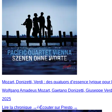
Mozart, Donizetti, Verdi : des quatuors d’essence lyrique pour
Wolfgang Amadeus Mozart, Gaetano Donizetti, Giuseppe Verd
2025
Lire la chronique →
Écouter sur Presto →