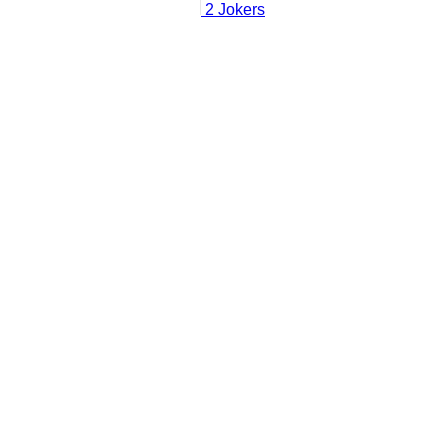
2
Joker
s