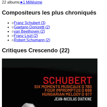
22
album
s
★
1
Millésime
Compositeurs les plus chroniqués
○
Franz Schubert
(
3
)
○
Gaetano Donizetti
(
2
)
○
van Beethoven
(
2
)
○
Franz Liszt
(
2
)
○
Robert Schumann
(
2
)
Critiques Crescendo (
22
)