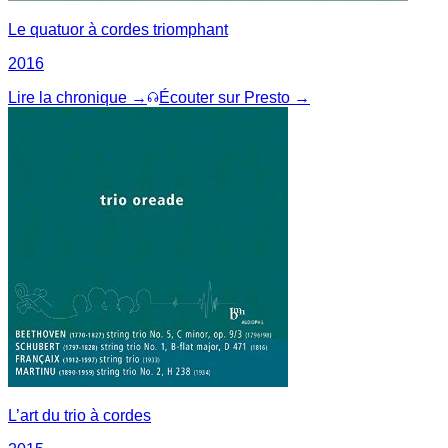
Le quatuor à cordes triomphant
2016
Lire la chronique →
Écouter sur Presto →
L’art du trio à cordes