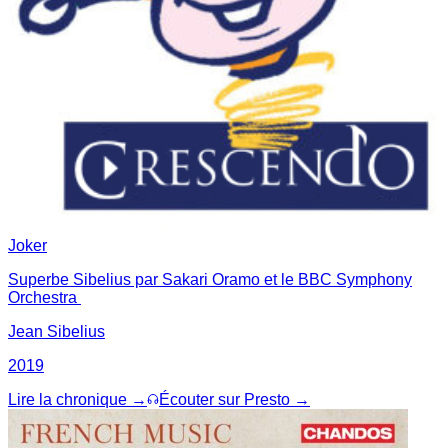
Joker
Superbe Sibelius par Sakari Oramo et le BBC Symphony
Orchestra
Jean Sibelius
2019
Lire la chronique →
Écouter sur Presto →