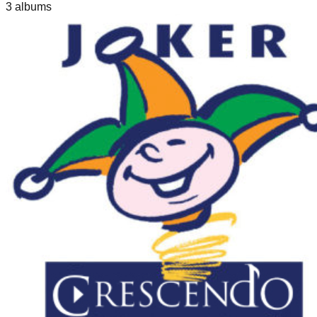
3
album
s