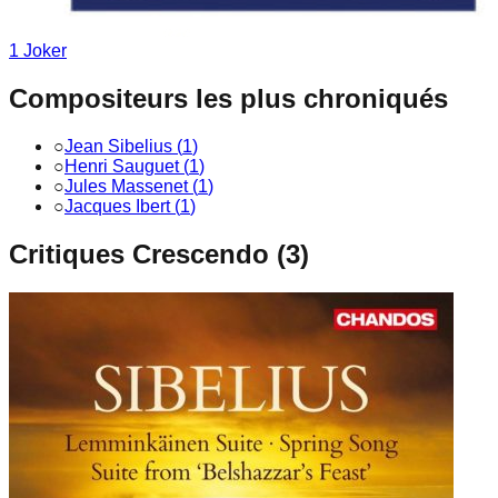
1
Joker
Compositeurs les plus chroniqués
○
Jean Sibelius
(
1
)
○
Henri Sauguet
(
1
)
○
Jules Massenet
(
1
)
○
Jacques Ibert
(
1
)
Critiques Crescendo (
3
)