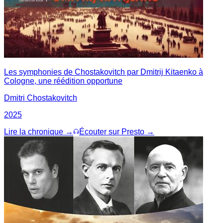
Les symphonies de Chostakovitch par Dmitrij Kitaenko à
Cologne, une réédition opportune
Dmitri Chostakovitch
2025
Lire la chronique →
Écouter sur Presto →