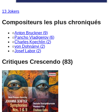
13
Joker
s
Compositeurs les plus chroniqués
○
Anton Bruckner
(
9
)
○
Pancho Vladigerov
(
6
)
○
Charles Koechlin
(
2
)
○
von Dohnányi
(
2
)
○
Josef Labor
(
2
)
Critiques Crescendo (
83
)