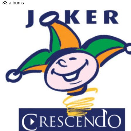
83
album
s