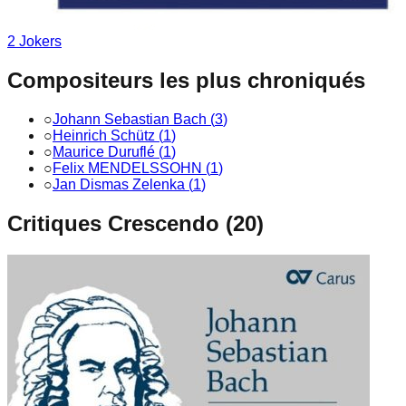
2
Joker
s
Compositeurs les plus chroniqués
○
Johann Sebastian Bach
(
3
)
○
Heinrich Schütz
(
1
)
○
Maurice Duruflé
(
1
)
○
Felix MENDELSSOHN
(
1
)
○
Jan Dismas Zelenka
(
1
)
Critiques Crescendo (
20
)