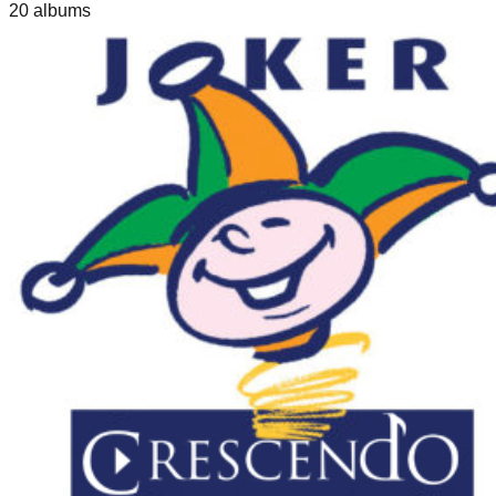
20
album
s