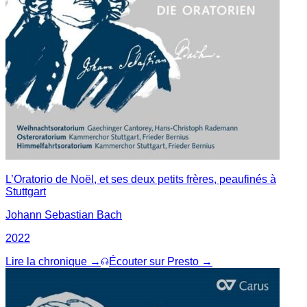
L’Oratorio de Noël, et ses deux petits frères, peaufinés à
Stuttgart
Johann Sebastian Bach
2022
Lire la chronique →
Écouter sur Presto →