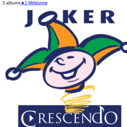
3
album
s
★
1
Millésime