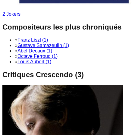
2
Joker
s
Compositeurs les plus chroniqués
○
Franz Liszt
(
1
)
○
Gustave Samazeuilh
(
1
)
○
Abel Decaux
(
1
)
○
Octave Ferroud
(
1
)
○
Louis Aubert
(
1
)
Critiques Crescendo (
3
)