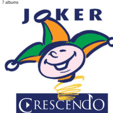
7
album
s