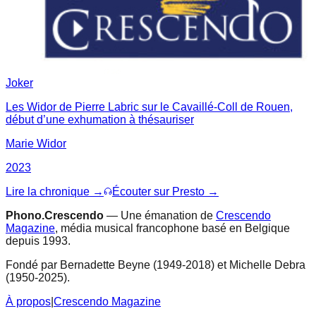
Joker
Les Widor de Pierre Labric sur le Cavaillé-Coll de Rouen,
début d’une exhumation à thésauriser
Marie Widor
2023
Lire la chronique →
Écouter sur Presto →
Phono.Crescendo
— Une émanation de
Crescendo
Magazine
, média musical francophone basé en Belgique
depuis 1993.
Fondé par Bernadette Beyne (1949-2018) et Michelle Debra
(1950-2025).
À propos
|
Crescendo Magazine