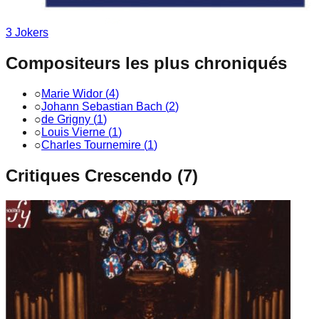
3
Joker
s
Compositeurs les plus chroniqués
○
Marie Widor
(
4
)
○
Johann Sebastian Bach
(
2
)
○
de Grigny
(
1
)
○
Louis Vierne
(
1
)
○
Charles Tournemire
(
1
)
Critiques Crescendo (
7
)