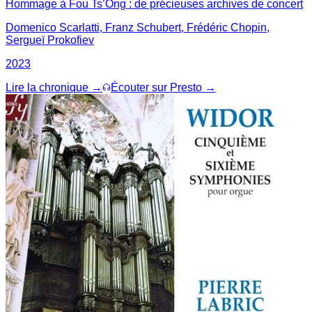
Hommage à Fou Ts’Ong : de précieuses archives de concert
Domenico Scarlatti, Franz Schubert, Frédéric Chopin,
Sergueï Prokofiev
2023
Lire la chronique →
Écouter sur Presto →