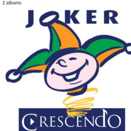
2
album
s