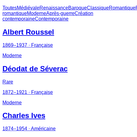
Toutes
Médiévale
Renaissance
Baroque
Classique
Romantique
romantique
Moderne
Après-guerre
Création
contemporaine
Contemporaine
Albert Roussel
1869–1937
· Française
Moderne
Déodat de Séverac
Rare
1872–1921
· Française
Moderne
Charles Ives
1874–1954
· Américaine