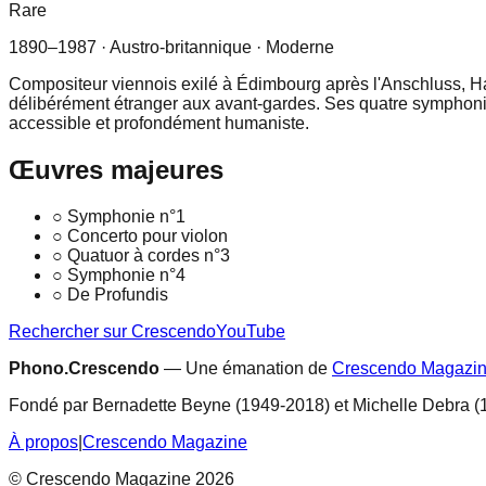
Rare
1890–1987
· Austro-britannique
· Moderne
Compositeur viennois exilé à Édimbourg après l'Anschluss, Ha
délibérément étranger aux avant-gardes. Ses quatre symphon
accessible et profondément humaniste.
Œuvres majeures
○
Symphonie n°1
○
Concerto pour violon
○
Quatuor à cordes n°3
○
Symphonie n°4
○
De Profundis
Rechercher sur Crescendo
YouTube
Phono.Crescendo
— Une émanation de
Crescendo Magazi
Fondé par Bernadette Beyne (1949-2018) et Michelle Debra (
À propos
|
Crescendo Magazine
© Crescendo Magazine 2026