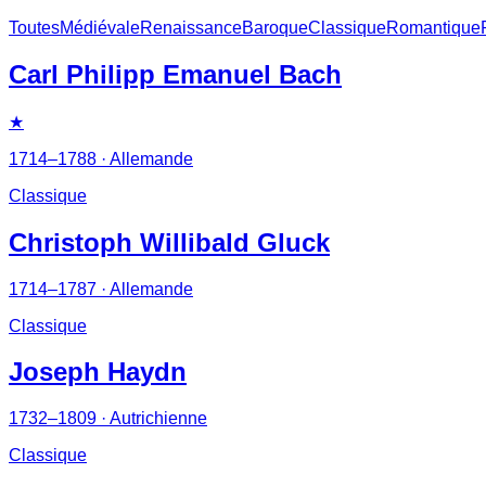
Toutes
Médiévale
Renaissance
Baroque
Classique
Romantique
Carl Philipp Emanuel Bach
★
1714–1788
· Allemande
Classique
Christoph Willibald Gluck
1714–1787
· Allemande
Classique
Joseph Haydn
1732–1809
· Autrichienne
Classique