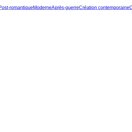
Post-romantique
Moderne
Après-guerre
Création contemporaine
C