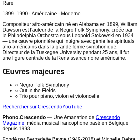
Rare
1899–1990
· Américaine
· Moderne
Compositeur afro-américain né en Alabama en 1899, William
Dawson est l'auteur de la Negro Folk Symphony, créée par
le Philadelphia Orchestra sous Leopold Stokowski en 1934
— une œuvre pionnière qui intègre avec génie les spirituals
afro-américains dans la grande forme symphonique.
Directeur de la Tuskegee University pendant 25 ans, il fut
une figure centrale de la Renaissance noire américaine.
Œuvres majeures
○
Negro Folk Symphony
○
Out in the Fields
○
Trio pour piano, violon et violoncelle
Rechercher sur Crescendo
YouTube
Phono.Crescendo
— Une émanation de
Crescendo
Magazine
, média musical francophone basé en Belgique
depuis 1993.
Fondé par Bernadette Beyne (1949-2018) et Michelle Debra