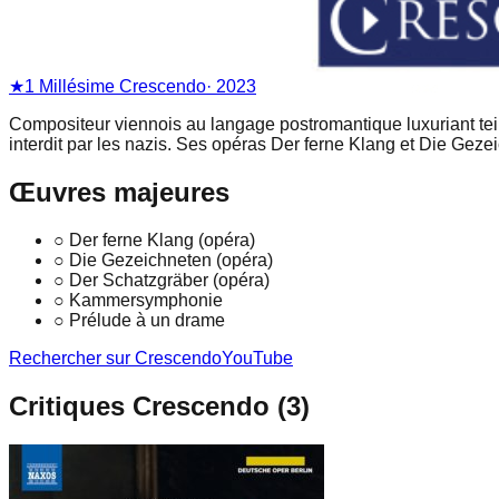
★
1
Millésime
Crescendo
·
2023
Compositeur viennois au langage postromantique luxuriant tei
interdit par les nazis. Ses opéras Der ferne Klang et Die Geze
Œuvres majeures
○
Der ferne Klang (opéra)
○
Die Gezeichneten (opéra)
○
Der Schatzgräber (opéra)
○
Kammersymphonie
○
Prélude à un drame
Rechercher sur Crescendo
YouTube
Critiques Crescendo (
3
)