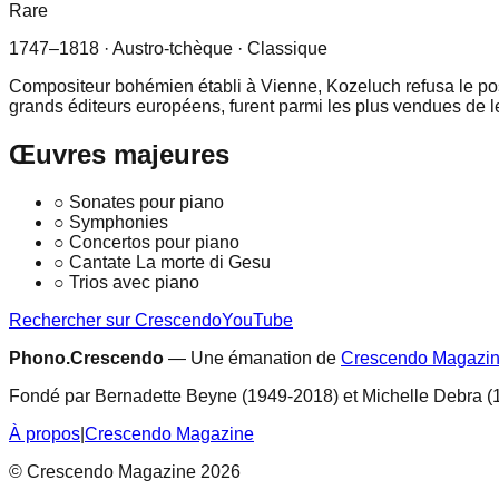
Rare
1747–1818
· Austro-tchèque
· Classique
Compositeur bohémien établi à Vienne, Kozeluch refusa le post
grands éditeurs européens, furent parmi les plus vendues de le
Œuvres majeures
○
Sonates pour piano
○
Symphonies
○
Concertos pour piano
○
Cantate La morte di Gesu
○
Trios avec piano
Rechercher sur Crescendo
YouTube
Phono.Crescendo
— Une émanation de
Crescendo Magazi
Fondé par Bernadette Beyne (1949-2018) et Michelle Debra (
À propos
|
Crescendo Magazine
© Crescendo Magazine 2026