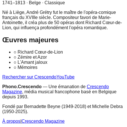
1741–1813
· Belge
· Classique
Né à Liège, André Grétry fut le maître de l'opéra-comique
français du XVIIIe siècle. Compositeur favori de Marie-
Antoinette, il créa plus de 50 opéras dont Richard Cœur-de-
Lion, qui influença profondément l'opéra romantique.
Œuvres majeures
○
Richard Cœur-de-Lion
○
Zémire et Azor
○
L'Amant jaloux
○
Mémoires
Rechercher sur Crescendo
YouTube
Phono.Crescendo
— Une émanation de
Crescendo
Magazine
, média musical francophone basé en Belgique
depuis 1993.
Fondé par Bernadette Beyne (1949-2018) et Michelle Debra
(1950-2025).
À propos
|
Crescendo Magazine