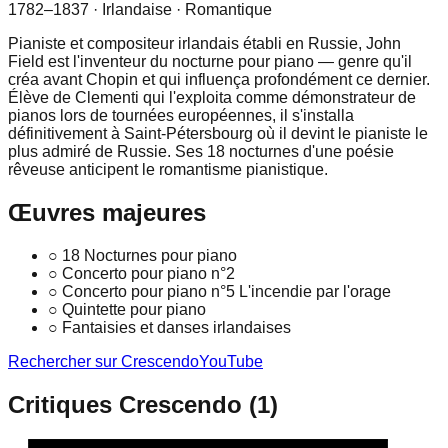
1782–1837
· Irlandaise
· Romantique
Pianiste et compositeur irlandais établi en Russie, John
Field est l'inventeur du nocturne pour piano — genre qu'il
créa avant Chopin et qui influença profondément ce dernier.
Élève de Clementi qui l'exploita comme démonstrateur de
pianos lors de tournées européennes, il s'installa
définitivement à Saint-Pétersbourg où il devint le pianiste le
plus admiré de Russie. Ses 18 nocturnes d'une poésie
rêveuse anticipent le romantisme pianistique.
Œuvres majeures
○
18 Nocturnes pour piano
○
Concerto pour piano n°2
○
Concerto pour piano n°5 L'incendie par l'orage
○
Quintette pour piano
○
Fantaisies et danses irlandaises
Rechercher sur Crescendo
YouTube
Critiques Crescendo (
1
)