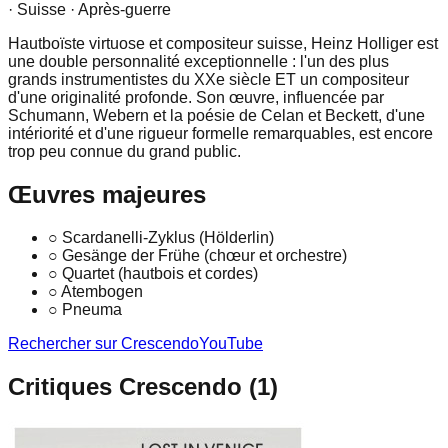
· Suisse
· Après-guerre
Hautboïste virtuose et compositeur suisse, Heinz Holliger est
une double personnalité exceptionnelle : l'un des plus
grands instrumentistes du XXe siècle ET un compositeur
d'une originalité profonde. Son œuvre, influencée par
Schumann, Webern et la poésie de Celan et Beckett, d'une
intériorité et d'une rigueur formelle remarquables, est encore
trop peu connue du grand public.
Œuvres majeures
○
Scardanelli-Zyklus (Hölderlin)
○
Gesänge der Frühe (chœur et orchestre)
○
Quartet (hautbois et cordes)
○
Atembogen
○
Pneuma
Rechercher sur Crescendo
YouTube
Critiques Crescendo (
1
)