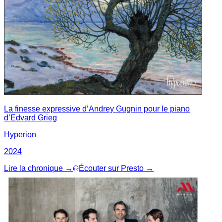
La finesse expressive d’Andrey Gugnin pour le piano
d’Edvard Grieg
Hyperion
2024
Lire la chronique →
Écouter sur Presto →