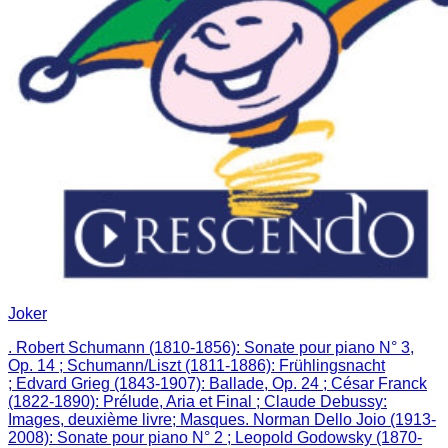
Joker
. Robert Schumann (1810-1856): Sonate pour piano N° 3,
Op. 14 ; Schumann/Liszt (1811-1886): Frühlingsnacht
; Edvard Grieg (1843-1907): Ballade, Op. 24 ; César Franck
(1822-1890): Prélude, Aria et Final ; Claude Debussy:
Images, deuxième livre; Masques. Norman Dello Joio (1913-
2008): Sonate pour piano N° 2 ; Leopold Godowsky (1870-