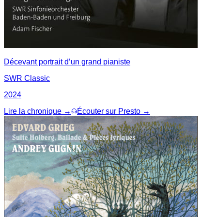
Décevant portrait d’un grand pianiste
SWR Classic
2024
Lire la chronique →
Écouter sur Presto →