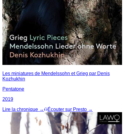
Les miniatures de Mendelssohn et Grieg par Denis
Kozhukhin
Pentatone
2019
Lire la chronique →
Écouter sur Presto →