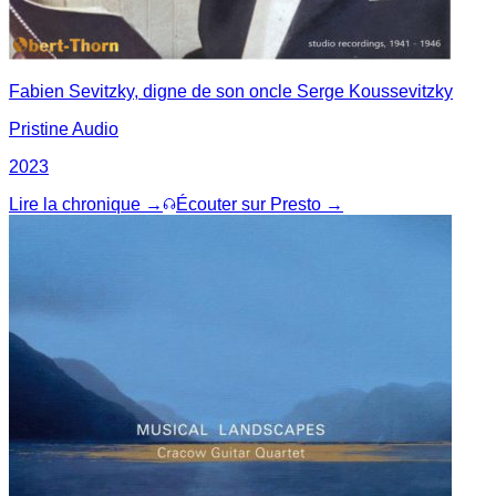
Fabien Sevitzky, digne de son oncle Serge Koussevitzky
Pristine Audio
2023
Lire la chronique →
Écouter sur Presto →