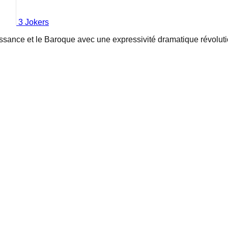
3
Joker
s
aissance et le Baroque avec une expressivité dramatique révoluti