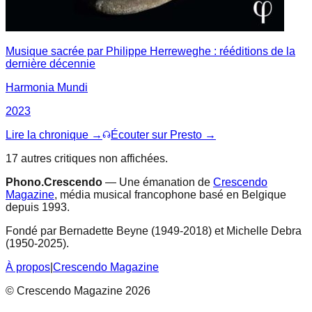
Musique sacrée par Philippe Herreweghe : rééditions de la
dernière décennie
Harmonia Mundi
2023
Lire la chronique →
Écouter sur Presto →
17
autre
s
critique
s
non affichée
s
.
Phono.Crescendo
— Une émanation de
Crescendo
Magazine
, média musical francophone basé en Belgique
depuis 1993.
Fondé par Bernadette Beyne (1949-2018) et Michelle Debra
(1950-2025).
À propos
|
Crescendo Magazine
© Crescendo Magazine 2026