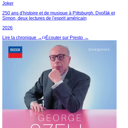
Joker
250 ans d'histoire et de musique à Pittsburgh. Dvořák et
Simon, deux lectures de l'esprit américain
2026
Lire la chronique →
Écouter sur Presto →