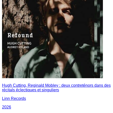
Hugh Cutting, Reginald Mobley : deux contreténors dans des
récitals éclectiques et singuliers
Linn Records
2026