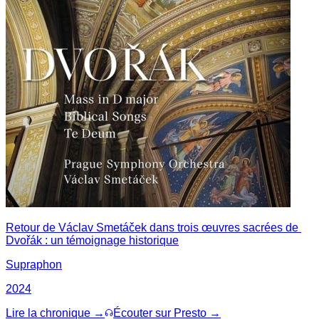
Retour de Václav Smetáček dans trois œuvres sacrées de
Dvořák : un témoignage historique
Supraphon
2024
Lire la chronique →
Écouter sur Presto →