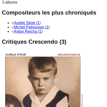
3
album
s
Compositeurs les plus chroniqués
○
Aurèle Stroë
(
1
)
○
Michel Petrossian
(
1
)
○
Anton Reicha
(
1
)
Critiques Crescendo (
3
)