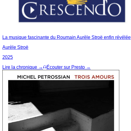
La musique fascinante du Roumain Aurèle Stroë enfin révélée
Aurèle Stroë
2025
Lire la chronique →
Écouter sur Presto →