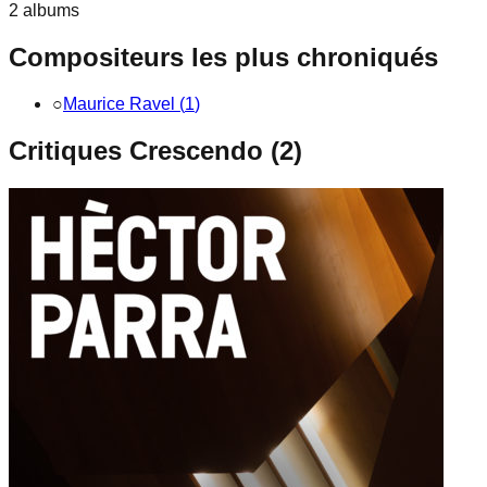
2
album
s
Compositeurs les plus chroniqués
○
Maurice Ravel
(
1
)
Critiques Crescendo (
2
)