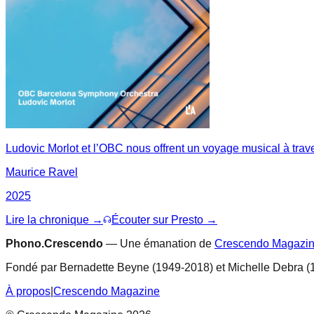
Ludovic Morlot et l’OBC nous offrent un voyage musical à trav
Maurice Ravel
2025
Lire la chronique →
Écouter sur Presto →
Phono.Crescendo
— Une émanation de
Crescendo Magazi
Fondé par Bernadette Beyne (1949-2018) et Michelle Debra (
À propos
|
Crescendo Magazine