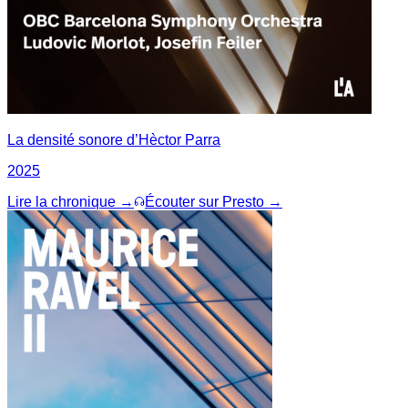
La densité sonore d’Hèctor Parra
2025
Lire la chronique →
Écouter sur Presto →