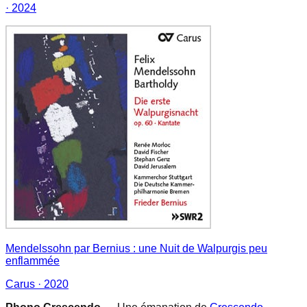
· 2024
Mendelssohn par Bernius : une Nuit de Walpurgis peu
enflammée
Carus
· 2020