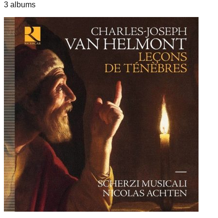
3
album
s