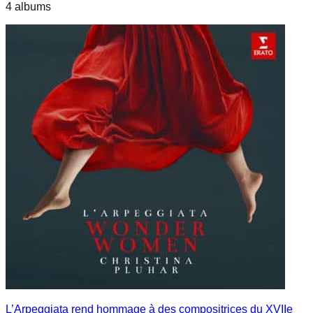
4
album
s
L’Arpeggiata rend hommage à des compositrices du XVIIe