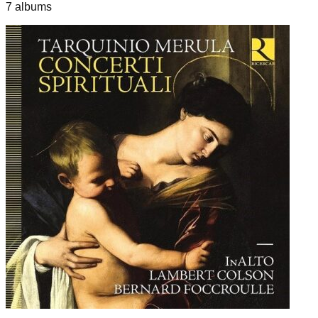
7
album
s