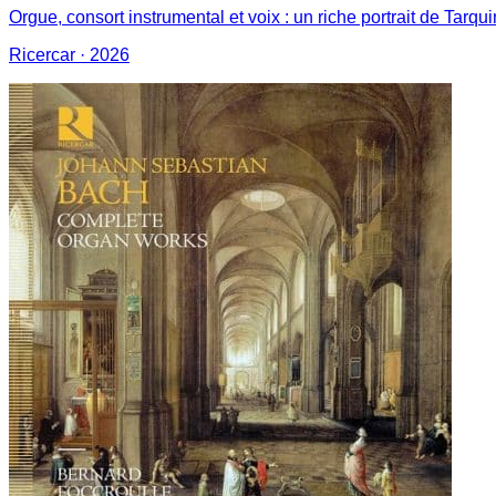
Orgue, consort instrumental et voix : un riche portrait de Tarqu
Ricercar
· 2026