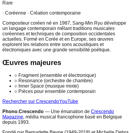
Rare
· Coréenne
· Création contemporaine
Compositeur coréen né en 1987, Sang-Min Ryu développe
un langage contemporain mêlant traditions musicales
coréennes et techniques de composition occidentales
actuelles. Formé en Corée et en Europe, ses œuvres
explorent les relations entre sons acoustiques et
électroniques avec une grande sensibilité poétique.
Œuvres majeures
○
Fragment (ensemble et électronique)
○
Resonance (orchestre de chambre)
○
Inner Space (musique mixte)
○
Pièces pour ensemble contemporain
Rechercher sur Crescendo
YouTube
Phono.Crescendo
— Une émanation de
Crescendo
Magazine
, média musical francophone basé en Belgique
depuis 1993.
Fondé par Bernadette Beyne (1949-2018) et Michelle Debra