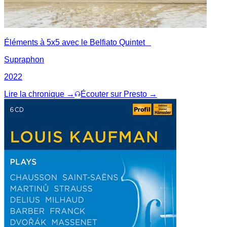
Éléments à 5x5 avec le Belfiato Quintet
Supraphon
2022
Lire la chronique →
Écouter sur Presto →