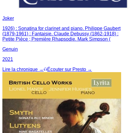
Joker
1926) : Sonatina for clarinet and piano. Philippe Gaubert
(1879-1961) : Fantaisie. Claude Debussy (1862-1918) :
Petite Pièce ; Première Rhapsodie. Mark Simpson (
Genuin
2021
Lire la chronique →
Écouter sur Presto →