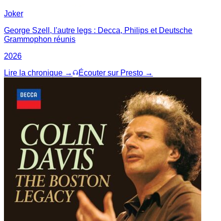
Joker
George Szell, l'autre legs : Decca, Philips et Deutsche
Grammophon réunis
2026
Lire la chronique →
Écouter sur Presto →