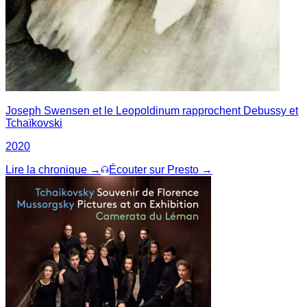
Joseph Swensen et le Leopoldinum rapprochent Debussy et
Tchaïkovski
2020
Lire la chronique →
Écouter sur Presto →