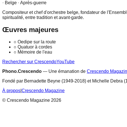
· Belge
· Après-guerre
Compositeur et chef d'orchestre belge, fondateur de l'Ensem
spiritualité, entre tradition et avant-garde.
Œuvres majeures
○
Oedipe sur la route
○
Quatuor à cordes
○
Mémoire de l'eau
Rechercher sur Crescendo
YouTube
Phono.Crescendo
— Une émanation de
Crescendo Magazi
Fondé par Bernadette Beyne (1949-2018) et Michelle Debra (
À propos
|
Crescendo Magazine
© Crescendo Magazine 2026