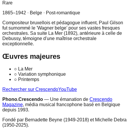
Rare
1865–1942
· Belge
· Post-romantique
Compositeur bruxellois et pédagogue influent, Paul Gilson
fut surnommé le 'Wagner belge' pour ses vastes fresques
orchestrales. Sa suite La Mer (1892), antérieure à celle de
Debussy, témoigne d'une maîtrise orchestrale
exceptionnelle.
Œuvres majeures
○
La Mer
○
Variation symphonique
○
Printemps
Rechercher sur Crescendo
YouTube
Phono.Crescendo
— Une émanation de
Crescendo
Magazine
, média musical francophone basé en Belgique
depuis 1993.
Fondé par Bernadette Beyne (1949-2018) et Michelle Debra
(1950-2025).