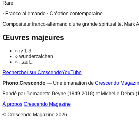
Rare
· Franco-allemande
· Création contemporaine
Compositeur franco-allemand d'une grande spiritualité, Mark 
Œuvres majeures
○
iv 1-3
○
wunderzaichen
○
...auf...
Rechercher sur Crescendo
YouTube
Phono.Crescendo
— Une émanation de
Crescendo Magazi
Fondé par Bernadette Beyne (1949-2018) et Michelle Debra (
À propos
|
Crescendo Magazine
© Crescendo Magazine 2026