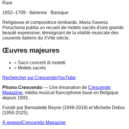
Rare
1652–1709
· Italienne
· Baroque
Religieuse et compositrice lombarde, Maria Xaveria
Peruchona publia un recueil de motets sacrés d'une grande
beauté expressive, témoignant de la vitalité musicale des
couvents italiens du XVIIe siècle.
Œuvres majeures
○
Sacri concerti di motetti
○
Motets sacrés
Rechercher sur Crescendo
YouTube
Phono.Crescendo
— Une émanation de
Crescendo
Magazine
, média musical francophone basé en Belgique
depuis 1993.
Fondé par Bernadette Beyne (1949-2018) et Michelle Debra
(1950-2025).
À propos
|
Crescendo Magazine