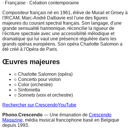
· Française
· Création contemporaine
Compositeur français né en 1961, élève de Murail et Grisey à
l'IRCAM, Marc-André Dalbavie est l'une des figures
majeures du courant spectral français. Son langage, d'une
grande sensualité harmonique, réconcilie la rigueur de
l'écriture spectrale avec une accessibilité mélodique et
dramatique qui lui vaut une présence régulière dans les
grands opéras européens. Son opéra Charlotte Salomon a
été créé à l'Opéra de Paris.
Œuvres majeures
○
Charlotte Salomon (opéra)
○
Concerto pour violon
○
Color (orchestre)
○
Sinfonietta
○
Sonnets (voix et orchestre)
Rechercher sur Crescendo
YouTube
Phono.Crescendo
— Une émanation de
Crescendo
Magazine
, média musical francophone basé en Belgique
depuis 1993.