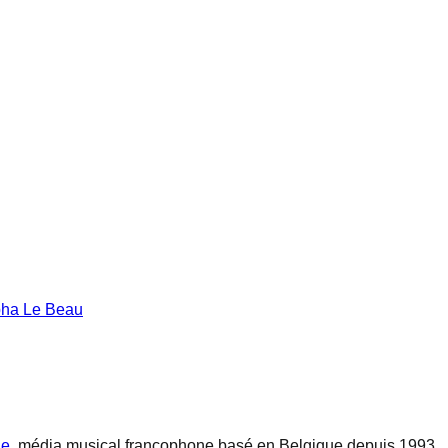
pha Le Beau
ne
, média musical francophone basé en Belgique depuis 1993.