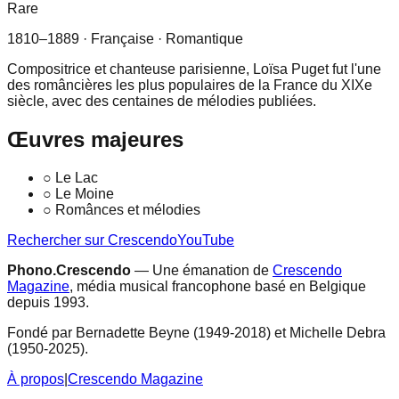
Rare
1810–1889
· Française
· Romantique
Compositrice et chanteuse parisienne, Loïsa Puget fut l'une
des româncières les plus populaires de la France du XIXe
siècle, avec des centaines de mélodies publiées.
Œuvres majeures
○
Le Lac
○
Le Moine
○
Românces et mélodies
Rechercher sur Crescendo
YouTube
Phono.Crescendo
— Une émanation de
Crescendo
Magazine
, média musical francophone basé en Belgique
depuis 1993.
Fondé par Bernadette Beyne (1949-2018) et Michelle Debra
(1950-2025).
À propos
|
Crescendo Magazine