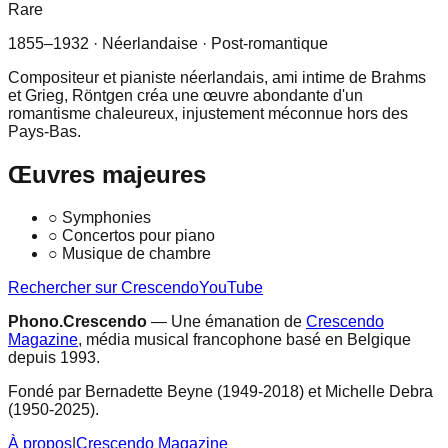
Rare
1855–1932
· Néerlandaise
· Post-romantique
Compositeur et pianiste néerlandais, ami intime de Brahms
et Grieg, Röntgen créa une œuvre abondante d'un
romantisme chaleureux, injustement méconnue hors des
Pays-Bas.
Œuvres majeures
○
Symphonies
○
Concertos pour piano
○
Musique de chambre
Rechercher sur Crescendo
YouTube
Phono.Crescendo
— Une émanation de
Crescendo
Magazine
, média musical francophone basé en Belgique
depuis 1993.
Fondé par Bernadette Beyne (1949-2018) et Michelle Debra
(1950-2025).
À propos
|
Crescendo Magazine