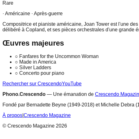
Rare
· Américaine
· Après-guerre
Compositrice et pianiste américaine, Joan Tower est l'une 
délibéré à Copland, et ses pièces orchestrales d'une grande é
Œuvres majeures
○
Fanfares for the Uncommon Woman
○
Made in America
○
Silver Ladders
○
Concerto pour piano
Rechercher sur Crescendo
YouTube
Phono.Crescendo
— Une émanation de
Crescendo Magazi
Fondé par Bernadette Beyne (1949-2018) et Michelle Debra (
À propos
|
Crescendo Magazine
© Crescendo Magazine 2026