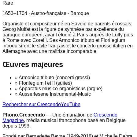
Rare
1653–1704
· Austro-française
· Baroque
Organiste et compositeur né en Savoie de parents écossais,
Georg Muffat est la figure de synthèse par excellence du
baroque européen, ayant étudié à Paris auprès de Lully puis
à Rome avec Corelli. Ses Armonico tributo et Florilegium
introduisirent le style français et le concerto grosso italien en
Allemagne avec une maîtrise incomparable.
Œuvres majeures
○
Armonico tributo (concerti grossi)
○
Florilegium I et II (suites)
○
Apparatus musico-organisticus (orgue)
○
Ausserlesene Instrumental-Music
Rechercher sur Crescendo
YouTube
Phono.Crescendo
— Une émanation de
Crescendo
Magazine
, média musical francophone basé en Belgique
depuis 1993.
Fondé par Bernadette Beyne (1949-2018) et Michelle Debra