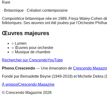
Rare
· Britannique
· Création contemporaine
Compositrice britannique née en 1989, Freya Waley-Cohen dével
folkloriques. Ses œuvres ont été jouées par l'Orchestre Phil
Œuvres majeures
○
Lumen
○
Œuvres pour orchestre
○
Musique de chambre
Rechercher sur Crescendo
YouTube
Phono.Crescendo
— Une émanation de
Crescendo Magazi
Fondé par Bernadette Beyne (1949-2018) et Michelle Debra (
À propos
|
Crescendo Magazine
© Crescendo Magazine 2026