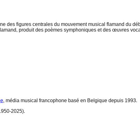
l'une des figures centrales du mouvement musical flamand du déb
e flamand, produit des poèmes symphoniques et des œuvres vocal
ne
, média musical francophone basé en Belgique depuis 1993.
1950-2025).