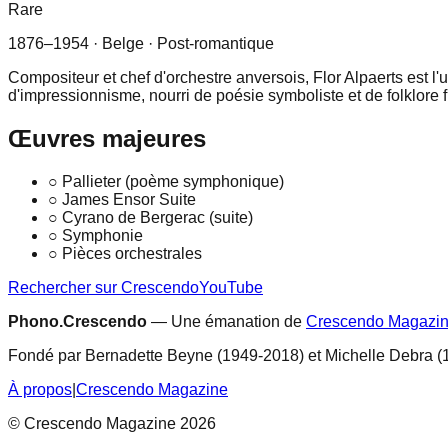
Rare
1876–1954
· Belge
· Post-romantique
Compositeur et chef d'orchestre anversois, Flor Alpaerts est 
d'impressionnisme, nourri de poésie symboliste et de folklor
Œuvres majeures
○
Pallieter (poème symphonique)
○
James Ensor Suite
○
Cyrano de Bergerac (suite)
○
Symphonie
○
Pièces orchestrales
Rechercher sur Crescendo
YouTube
Phono.Crescendo
— Une émanation de
Crescendo Magazi
Fondé par Bernadette Beyne (1949-2018) et Michelle Debra (
À propos
|
Crescendo Magazine
© Crescendo Magazine 2026